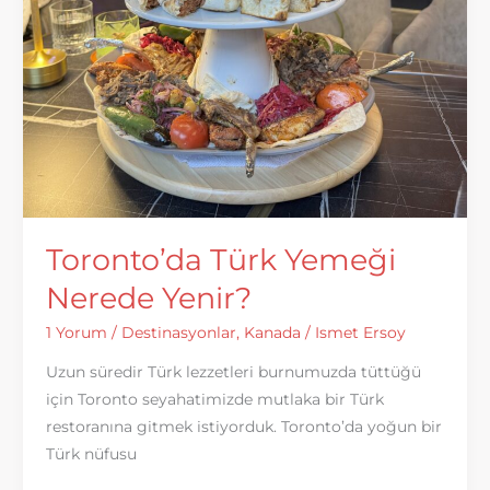
Toronto’da Türk Yemeği
Nerede Yenir?
1 Yorum
/
Destinasyonlar
,
Kanada
/
Ismet Ersoy
Uzun süredir Türk lezzetleri burnumuzda tüttüğü
için Toronto seyahatimizde mutlaka bir Türk
restoranına gitmek istiyorduk. Toronto’da yoğun bir
Türk nüfusu