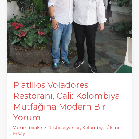
Platillos Voladores
Restoranı, Cali: Kolombiya
Mutfağına Modern Bir
Yorum
Yorum bırakın
/
Destinasyonlar
,
Kolombiya
/
Ismet
Ersoy