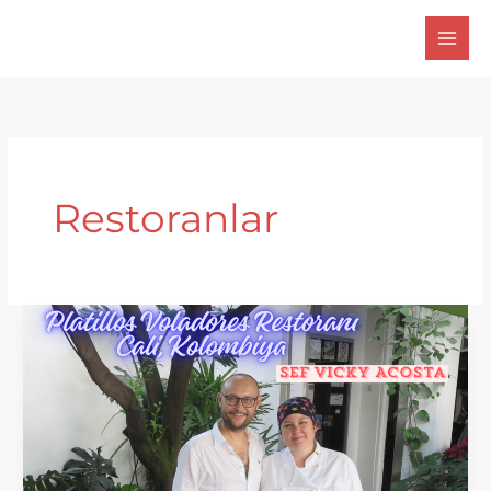
İçeriğe
atla
Restoranlar