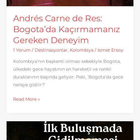
Andrés Carne de Res:
Bogota’da Kaçırmamanız
Gereken Deneyim
1 Yorum
/
Destinasyonlar
,
Kolombiya
/
Ismet Ersoy
Kolombiya’nın başkenti olması sebebiyle Bogota,
ülkedeki gece hayatının en hareketli ve renkli
duraklarının başında geliyor. Peki, ‘Bogota’da gece
nereye gidilir?’
Andrés
Read More »
Carne
de
Res:
Bogota’da
Kaçırmamanız