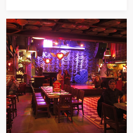
’da
Ne
Yenir?
En
İyi
Restoranlar
ve
Yerel
Lezzet
Durakları