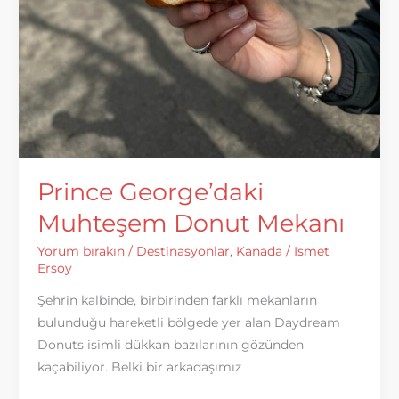
Prince George’daki
Muhteşem Donut Mekanı
Yorum bırakın
/
Destinasyonlar
,
Kanada
/
Ismet
Ersoy
Şehrin kalbinde, birbirinden farklı mekanların
bulunduğu hareketli bölgede yer alan Daydream
Donuts isimli dükkan bazılarının gözünden
kaçabiliyor. Belki bir arkadaşımız