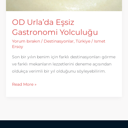
OD Urla’da Eşsiz
Gastronomi Yolculuğu
Yorum bırakın
/
Destinasyonlar
,
Türkiye
/
Ismet
Ersoy
Son bir yılın benim için farklı destinasyonları görme
ve farklı mekanların lezzetlerini deneme açısından
oldukça verimli bir yıl olduğunu söyleyebilirim.
OD
Read More »
Urla’da
Eşsiz
Gastronomi
Yolculuğu