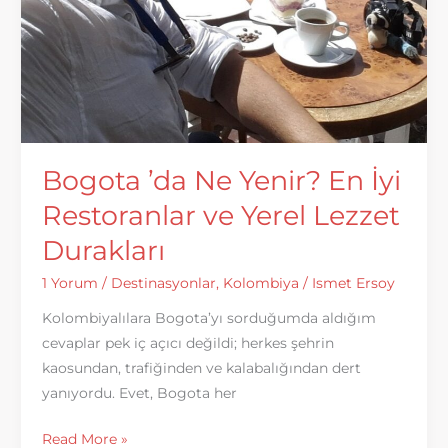
Bogota ’da Ne Yenir? En İyi
Restoranlar ve Yerel Lezzet
Durakları
1 Yorum
/
Destinasyonlar
,
Kolombiya
/
Ismet Ersoy
Kolombiyalılara Bogota’yı sorduğumda aldığım
cevaplar pek iç açıcı değildi; herkes şehrin
kaosundan, trafiğinden ve kalabalığından dert
yanıyordu. Evet, Bogota her
Bogota
Read More »