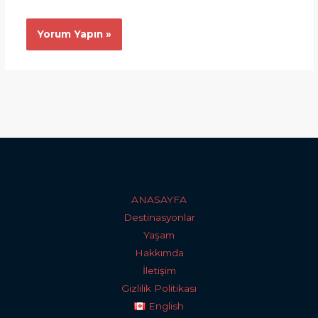
ANASAYFA
Destinasyonlar
Yaşam
Hakkımda
İletişim
Gizlilik Politikası
English