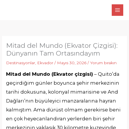
İçeriğe
atla
Mitad del Mundo (Ekvator Çizgisi):
Dünyanın Tam Ortasındayım
Destinasyonlar
,
Ekvador
/
Mayıs 30, 2026
/
Yorum bırakın
Mitad del Mundo (Ekvator çizgisi)
– Quito’da
geçirdiğim günler boyunca şehir merkezinin
tarihi dokusuna, kolonyal mimarisine ve And
Dağları’nın büyüleyici manzaralarına hayran
kalmıştım. Ama dürüst olmam gerekirse beni
en çok heyecanlandıran yerlerden biri şehir
merkezinin yaklaşık 30 kilometre kuzeyinde