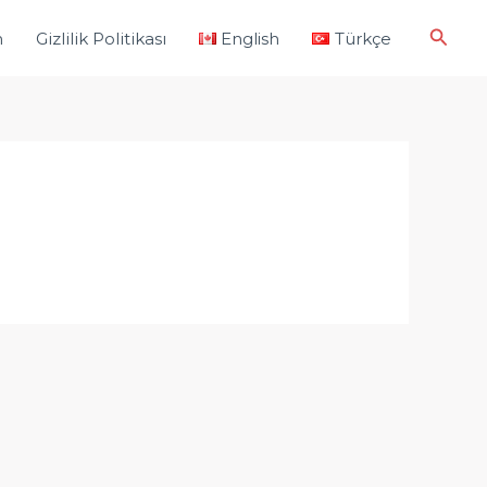
Aram
m
Gizlilik Politikası
English
Türkçe