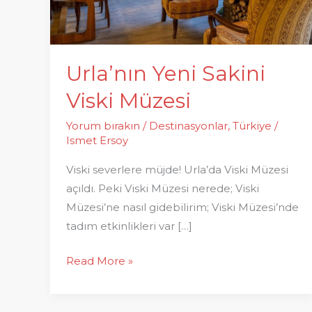
Urla’nın Yeni Sakini
Viski Müzesi
Yorum bırakın
/
Destinasyonlar
,
Türkiye
/
Ismet Ersoy
Viski severlere müjde! Urla’da Viski Müzesi
açıldı. Peki Viski Müzesi nerede; Viski
Müzesi’ne nasıl gidebilirim; Viski Müzesi’nde
tadım etkinlikleri var […]
Urla’nın
Read More »
Yeni
Sakini