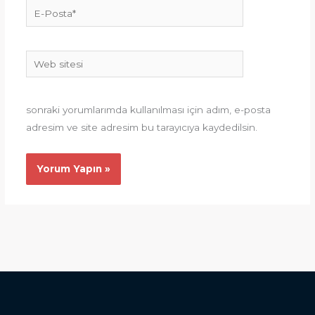
E-
Posta*
Web
sitesi
sonraki yorumlarımda kullanılması için adım, e-posta
adresim ve site adresim bu tarayıcıya kaydedilsin.