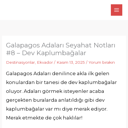
İçeriğe
atla
Galapagos Adaları Seyahat Notları
#8 – Dev Kaplumbağalar
Destinasyonlar
,
Ekvador
/
Kasım 13, 2025
/
Yorum bırakın
Galapagos Adaları denilince akla ilk gelen
konulardan bir tanesi de dev kaplumbağalar
oluyor. Adaları görmek isteyenler acaba
gerçekten buralarda anlatıldığı gibi dev
kaplumbağalar var mı diye merak ediyor.
Merak etmekte de çok haklılar!