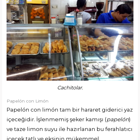
Cachitolar.
Papelón con Limón
Papelón con limón tam bir hararet giderici yaz
içeceğidir. İşlenmemiş şeker kamışı (
papelón
)
ve taze limon suyu ile hazırlanan bu ferahlatıcı
içecek tatlı ve ekşinin mükemmel