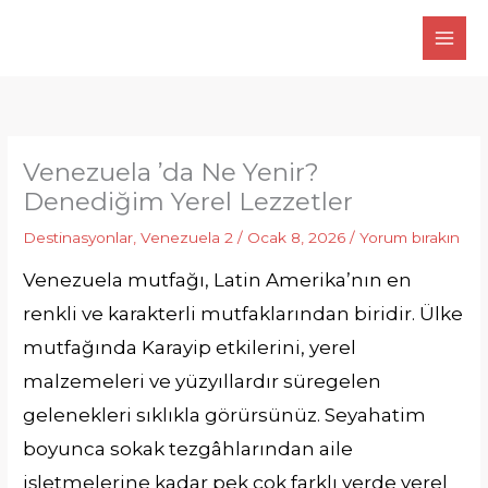
İçeriğe
atla
Venezuela ’da Ne Yenir?
Denediğim Yerel Lezzetler
Destinasyonlar
,
Venezuela 2
/
Ocak 8, 2026
/
Yorum bırakın
Venezuela mutfağı, Latin Amerika’nın en
renkli ve karakterli mutfaklarından biridir. Ülke
mutfağında Karayip etkilerini, yerel
malzemeleri ve yüzyıllardır süregelen
gelenekleri sıklıkla görürsünüz. Seyahatim
boyunca sokak tezgâhlarından aile
işletmelerine kadar pek çok farklı yerde yerel